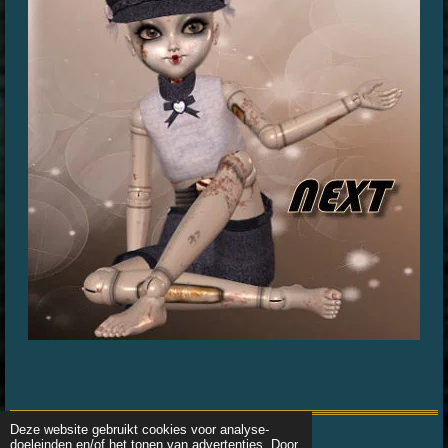
Deze website gebruikt cookies voor analyse-
doeleinden en/of het tonen van advertenties. Door
© 2016 - 2026 Posertubes-ellydaysan