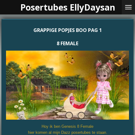
Posertubes EllyDaysan
Ga
direct
naar
de
GRAPPIGE POPJES BOO PAG 1
hoofdinhoud
8 FEMALE
Hoy ik ben Genesis 8 Female
hier komen al mijn Dazz posertubes te staan.