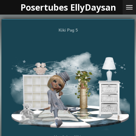
Posertubes EllyDaysan
Ga
direct
naar
de
hoofdinhoud
Kiki Pag 5