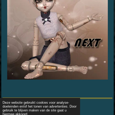
Deze website gebruikt cookies voor analyse-
doeleinden en/of het tonen van advertenties. Door
© 2016 - 2026 Posertubes-ellydaysan
gebruik te blijven maken van de site gaat u
Powered by
JouwWeb
hiermee akkoord.