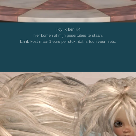
Hoy ik ben K4
hier komen al mijn posertubes te staan.
En ik kost maar 1 euro per stuk, dat is toch voor niets.