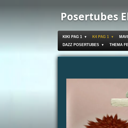
Ga
direct
Posertubes E
naar
de
hoofdinhoud
KIKI PAG 1
K4 PAG 1
MAV
DAZZ POSERTUBES
THEMA F