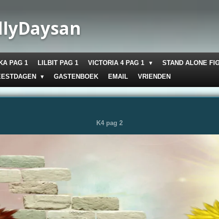
llyDaysan
KA PAG 1
LILBIT PAG 1
VICTORIA 4 PAG 1
STAND ALONE FI
EESTDAGEN
GASTENBOEK
EMAIL
VRIENDEN
K4 pag 2