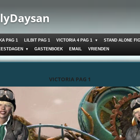
llyDaysan
KA PAG 1
LILBIT PAG 1
VICTORIA 4 PAG 1
STAND ALONE FI
EESTDAGEN
GASTENBOEK
EMAIL
VRIENDEN
VICTORIA PAG 1