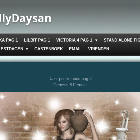
llyDaysan
KA PAG 1
LILBIT PAG 1
VICTORIA 4 PAG 1
STAND ALONE FI
EESTDAGEN
GASTENBOEK
EMAIL
VRIENDEN
Dazz poser tubes pag 3
Genesis 8 Female