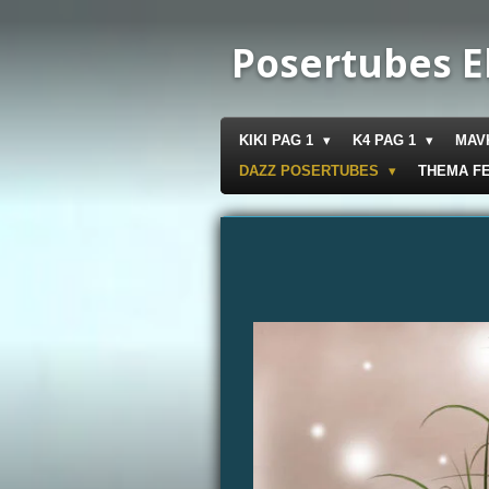
Ga
direct
Posertubes E
naar
de
hoofdinhoud
KIKI PAG 1
K4 PAG 1
MAV
DAZZ POSERTUBES
THEMA F